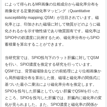
によって得られるMR画像の位相成分から磁化率分布を
English
画像化する定量的磁化率マッピング（Quantitative
ホーム
susceptibility mapping; QSM）が注目されています。磁
化率とは、印加された磁場に対して物質がどのように磁
RSS購読
化されるかを示す物性値であり物質固有です。磁化率は
SPIO中の鉄濃度に比例するため、磁化率分布からSPIO
サイトマップ
蓄積量を算出することができます。
当研究室では、SPIO投与下のラット肝臓に対してQSM
を行い、SPIO濃度を推定する研究を行っています。
QSMでは、背景磁場除去などの前処理により位相画像か
ら局所磁場分布を算出した後、磁場と磁化率の関係式に
基づいた最小二乗法により磁化率分布を推定します。
SPIOを投与した肝臓としていない肝臓でQSMを行った
ところ、SPIOを投与した肝臓では、肝臓内に磁化率の変
化が見られました。また、SPIO濃度と磁化率の関係か