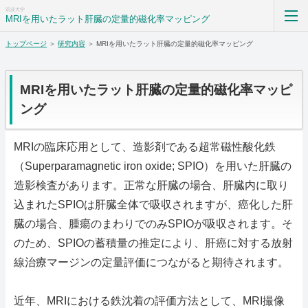
筑波大学
MRIを用いたラット肝臓の定量的磁化率マッピング
トップページ
＞
研究内容
＞ MRIを用いたラット肝臓の定量的磁化率マッピング
トップページ
MRIを用いたラット肝臓の定量的磁化率マッピ
ング
研究室紹介
MRIの臨床応用として、造影剤である超常磁性酸化鉄
研究内容
（Superparamagnetic iron oxide; SPIO）を用いた肝臓の
造影検査があります。正常な肝臓の場合、肝臓内に取り
メンバー
込まれたSPIOは肝臓全体で吸収されますが、癌化した肝
業績
臓の場合、腫瘍のまわりでのみSPIOが吸収されます。そ
のため、SPIOの蓄積量の推定により、肝癌に対する放射
SNS
線治療マージンの定量評価につながると期待されます。
アクセス
近年、MRIにおける鉄沈着の評価方法として、MRI撮像