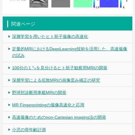
関連ページ
深層学習を用いたヒト胚子撮像の高速化
定量的MRIにおけるDeepLearning技術を活用した、高速撮像
の試み
100分の１㍉を見分けるヒト胚子観察用MRIの開発
深層学習による拡散MRIの画像歪み補正の研究
野球肘診断用車載MRIの開発
MR Fingerprintingの撮像高速化と応用
高速撮像のためのnon-Cartesian imaging法の開発
小児の骨年齢計測