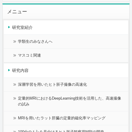
メニュー
研究室紹介
学類生のみなさんへ
マスコミ関連
研究内容
深層学習を用いたヒト胚子撮像の高速化
定量的MRIにおけるDeepLearning技術を活用した、高速撮像
の試み
MRIを用いたラット肝臓の定量的磁化率マッピング
100分の１㍉を見分けるヒト胚子観察用MRIの開発