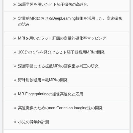
深層学習を用いたヒト胚子撮像の高速化
定量的MRIにおけるDeepLearning技術を活用した、高速撮像
の試み
MRIを用いたラット肝臓の定量的磁化率マッピング
100分の１㍉を見分けるヒト胚子観察用MRIの開発
深層学習による拡散MRIの画像歪み補正の研究
野球肘診断用車載MRIの開発
MR Fingerprintingの撮像高速化と応用
高速撮像のためのnon-Cartesian imaging法の開発
小児の骨年齢計測