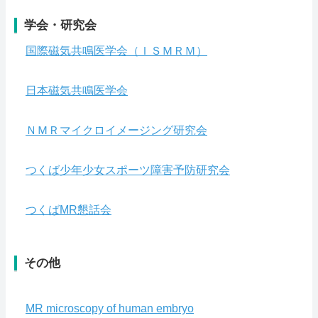
English
学会・研究会
ホーム
国際磁気共鳴医学会（ＩＳＭＲＭ）
RSS購読
日本磁気共鳴医学会
サイトマップ
ＮＭＲマイクロイメージング研究会
つくば少年少女スポーツ障害予防研究会
つくばMR懇話会
その他
MR microscopy of human embryo