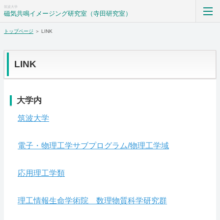
筑波大学
磁気共鳴イメージング研究室（寺田研究室）
トップページ
＞ LINK
トップページ
LINK
研究室紹介
大学内
研究内容
筑波大学
メンバー
電子・物理工学サブプログラム/物理工学域
業績
応用理工学類
SNS
理工情報生命学術院 数理物質科学研究群
アクセス